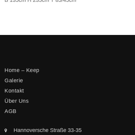
B 135cm H 235cm T 85/45cm
Vertikos
Home – Keep
Galerie
Kontakt
Über Uns
AGB
Hannoversche Straße 33-35