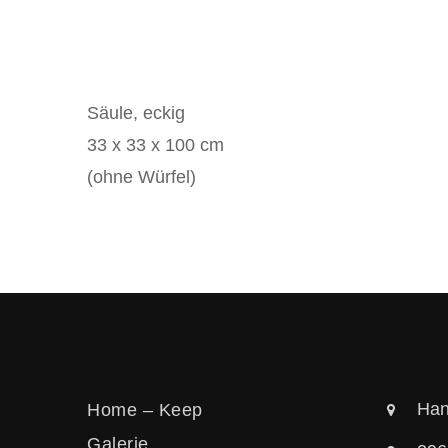
Säule, eckig
33 x 33 x 100 cm
(ohne Würfel)
Han
Home – Keep
Galerie