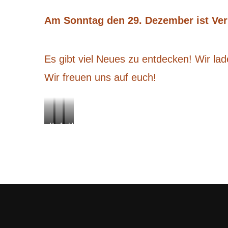
Am Sonntag den 29. Dezember ist Ver
Es gibt viel Neues zu entdecken! Wir l
Wir freuen uns auf euch!
Wanduhren
A
H
l
i
u
p
Ü
p
b
i
e
e
r
B
t
u
ö
s