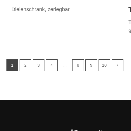
Dielenschrank, zerlegbar
…
1
2
3
4
8
9
10